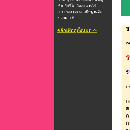
ทิม อิสริโก วัดละหารไร่
จ.ระยอง เมตตาอธิษฐานจิต
ปลุกเสก พิ...
ร
คลิกเพื่อดูทั้งหมด ->
เห
ร
ร
ปร
เ
ต
ถ
ก