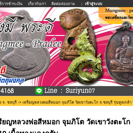
ิธีการชำระเงิน
เกี่ยวกับเรา
ติดต่อสอบถาม
|
เข้าสู่ระบบ
ง จ. ชลบุรี
-> เหรียญหลวงพ่อสีหมอก จุมภิโต วัดเขาวังตะโก จ.ชลบุรี รุ่นทูลเกล้า 
รียญหลวงพ่อสีหมอก จุมภิโต วัดเขาวังตะโก จ.ช