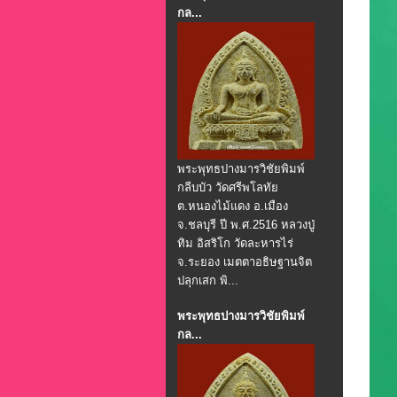
กล...
พระพุทธปางมารวิชัยพิมพ์
กลีบบัว วัดศรีพโลทัย
ต.หนองไม้แดง อ.เมือง
จ.ชลบุรี ปี พ.ศ.2516 หลวงปู่
ทิม อิสริโก วัดละหารไร่
จ.ระยอง เมตตาอธิษฐานจิต
ปลุกเสก พิ...
พระพุทธปางมารวิชัยพิมพ์
กล...