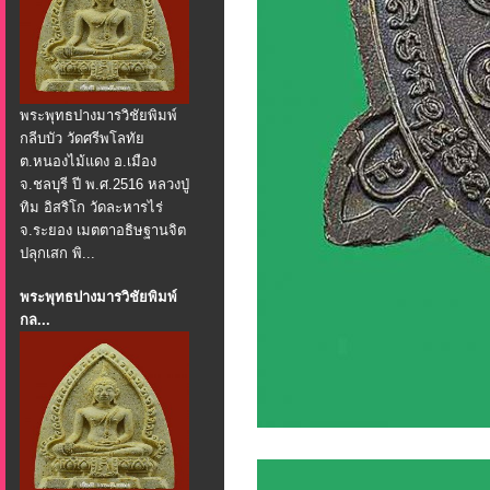
พระพุทธปางมารวิชัยพิมพ์
กลีบบัว วัดศรีพโลทัย
ต.หนองไม้แดง อ.เมือง
จ.ชลบุรี ปี พ.ศ.2516 หลวงปู่
ทิม อิสริโก วัดละหารไร่
จ.ระยอง เมตตาอธิษฐานจิต
ปลุกเสก พิ...
พระพุทธปางมารวิชัยพิมพ์
กล...