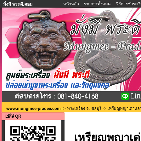
หน้าหลัก
รายการทั้งหมด
วิธีการชำระเง
มั่งมี พระดี.คอม
www.mungmee-pradee.com
=>
พระเครื่อง จ. ชลบุรี
-> เหรียญพญาเต่าหลวงป
ครับ
Line QR
เหรียญพญาเต่