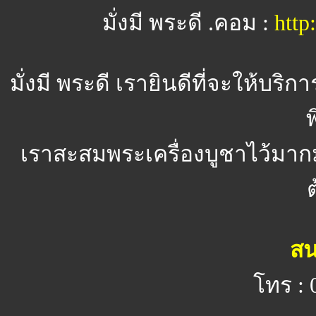
มั่งมี พระดี .คอม :
htt
มั่งมี พระดี
เรายินดีที่จะให้บริ
พ
เราสะสมพระเครื่องบูชาไว้มาก
สน
โทร : 