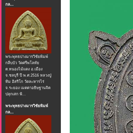
กล...
พระพุทธปางมารวิชัยพิมพ์
กลีบบัว วัดศรีพโลทัย
ต.หนองไม้แดง อ.เมือง
จ.ชลบุรี ปี พ.ศ.2516 หลวงปู่
ทิม อิสริโก วัดละหารไร่
จ.ระยอง เมตตาอธิษฐานจิต
ปลุกเสก พิ...
พระพุทธปางมารวิชัยพิมพ์
กล...