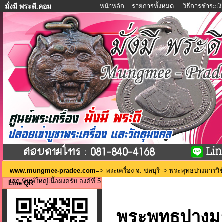
หน้าหลัก
รายการทั้งหมด
วิธีการชำระเง
มั่งมี พระดี.คอม
www.mungmee-pradee.com
=>
พระเครื่อง จ. ชลบุรี
-> พระพุทธปางมารวิชัย
เสก พิมพ์ใหญ่เนื้อผงครับ องค์ที่ 5
Line QR
พระพุทธปางมาร