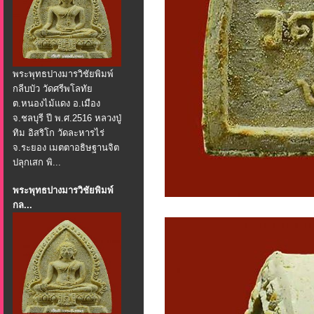
พระพุทธปางมารวิชัยพิมพ์
กลีบบัว วัดศรีพโลทัย
ต.หนองไม้แดง อ.เมือง
จ.ชลบุรี ปี พ.ศ.2516 หลวงปู่
ทิม อิสริโก วัดละหารไร่
จ.ระยอง เมตตาอธิษฐานจิต
ปลุกเสก พิ...
พระพุทธปางมารวิชัยพิมพ์
กล...