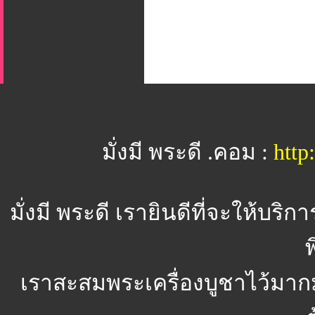
มั่งมี พระดี .คอม :
htt
มั่งมี พระดี
เรายินดีที่จะให้บริ
พ
เราสะสมพระเครื่องบูชาไว้มาก