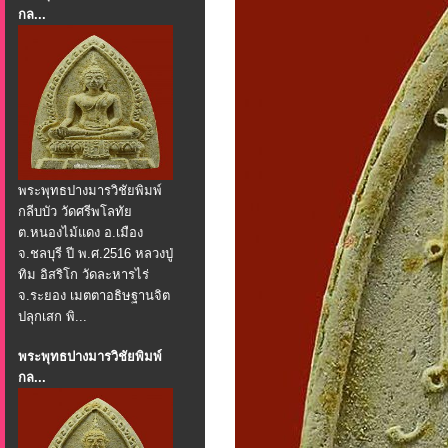
กล...
พระพุทธปางมารวิชัยพิมพ์
กลีบบัว วัดศรีพโลทัย
ต.หนองไม้แดง อ.เมือง
จ.ชลบุรี ปี พ.ศ.2516 หลวงปู่
ทิม อิสริโก วัดละหารไร่
จ.ระยอง เมตตาอธิษฐานจิต
ปลุกเสก พิ...
พระพุทธปางมารวิชัยพิมพ์
กล...