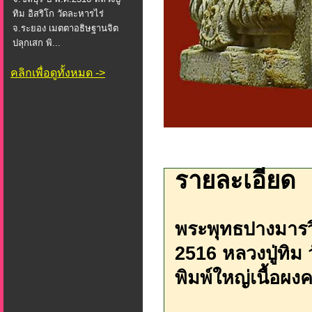
ทิม อิสริโก วัดละหารไร่
จ.ระยอง เมตตาอธิษฐานจิต
ปลุกเสก พิ...
คลิกเพื่อดูทั้งหมด ->
รายละเอียด
พระพุทธปางมารวิช
2516 หลวงปู่ทิม
พิมพ์ใหญ่เนื้อผงคร