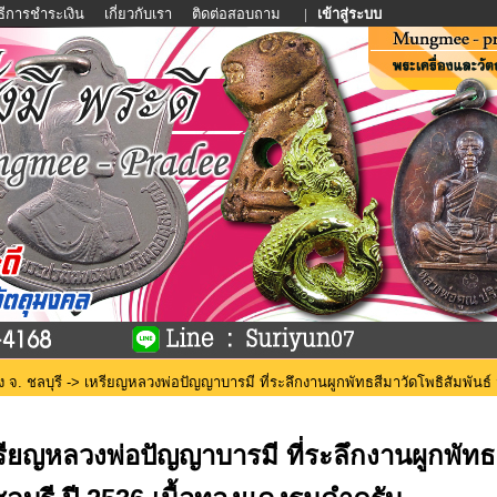
ิธีการชำระเงิน
เกี่ยวกับเรา
ติดต่อสอบถาม
|
เข้าสู่ระบบ
ง จ. ชลบุรี
-> เหรียญหลวงพ่อปัญญาบารมี ที่ระลึกงานผูกพัทธสีมาวัดโพธิสัมพันธ์ 
รียญหลวงพ่อปัญญาบารมี ที่ระลึกงานผูกพัทธส