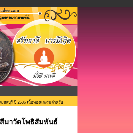
จ.ชลบุรี ปี 2536 เนื้อทองแดงรมดำครับ
ีมาวัดโพธิสัมพันธ์