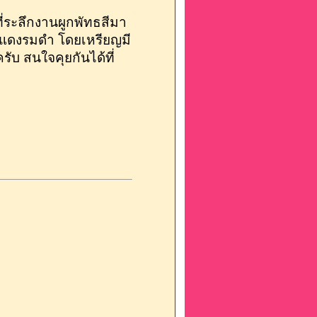
่ระลึกงานผูกพัทธสีมา
ทองแดงรมดำ โดยเหรียญมี
ับ สนใจคุยกันได้ที่