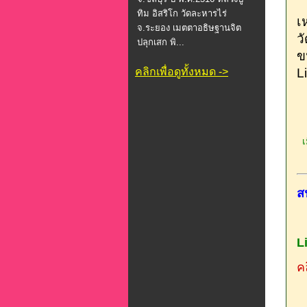
ทิม อิสริโก วัดละหารไร่
เ
จ.ระยอง เมตตาอธิษฐานจิต
ว
ปลุกเสก พิ...
ข
คลิกเพื่อดูทั้งหมด ->
L
เม
ส
L
คล