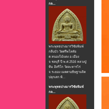
กล...
พระพุทธปางมารวิชัยพิมพ์
กลีบบัว วัดศรีพโลทัย
ต.หนองไม้แดง อ.เมือง
จ.ชลบุรี ปี พ.ศ.2516 หลวงปู่
ทิม อิสริโก วัดละหารไร่
จ.ระยอง เมตตาอธิษฐานจิต
ปลุกเสก พิ...
พระพุทธปางมารวิชัยพิมพ์
กล...