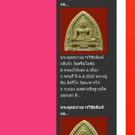
กล...
พระพุทธปางมารวิชัยพิมพ์
กลีบบัว วัดศรีพโลทัย
ต.หนองไม้แดง อ.เมือง
จ.ชลบุรี ปี พ.ศ.2516 หลวงปู่
ทิม อิสริโก วัดละหารไร่
จ.ระยอง เมตตาอธิษฐานจิต
ปลุกเสก พิ...
พระพุทธปางมารวิชัยพิมพ์
กล...