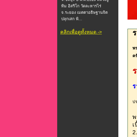
ทิม อิสริโก วัดละหารไร่
จ.ระยอง เมตตาอธิษฐานจิต
ปลุกเสก พิ...
ร
คลิกเพื่อดูทั้งหมด ->
พร
คร
ร
ร
ปร
พ
เ
2