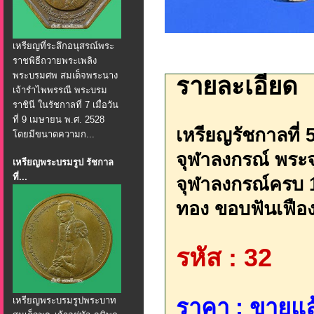
เหรียญที่ระลึกอนุสรณ์พระ
ราชพิธีถวายพระเพลิง
พระบรมศพ สมเด็จพระนาง
รายละเอียด
เจ้ารำไพพรรณี พระบรม
ราชินี ในรัชกาลที่ 7 เมื่อวัน
ที่ 9 เมษายน พ.ศ. 2528
เหรียญรัชกาลที
โดยมีขนาดความก...
จุฬาลงกรณ์ พระจุล
เหรียญพระบรมรูป รัชกาล
ที่...
จุฬาลงกรณ์ครบ 1
ทอง ขอบฟันเฟือง
รหัส : 32
ราคา : ขายแล้
เหรียญพระบรมรูปพระบาท