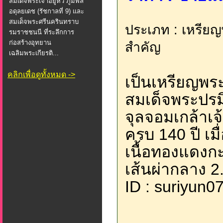
สมเด็จพระเจ้าอยู่หัว ภูมิพล
อดุลยเดช (รัชกาลที่ 9) และ
สมเด็จพระศรีนครินทราบ
ประเภท : เหรียญ
รมราชชนนี ที่ระลึกการ
ก่อสร้างอุทยาน
สำคัญ
เฉลิมพระเกียรติ...
คลิกเพื่อดูทั้งหมด ->
เป็นเหรียญพร
สมเด็จพระปร
จุลจอมเกล้าเจ้
ครบ 140 ปี เมื
เนื้อทองแดงก
เส้นผ่ากลาง 2.
ID : suriyun0