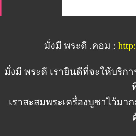
มั่งมี พระดี .คอม :
htt
มั่งมี พระดี
เรายินดีที่จะให้บริ
พ
เราสะสมพระเครื่องบูชาไว้มาก