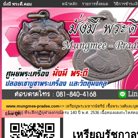
หน้าหลัก
รายการทั้งหมด
วิธีการชำระเง
มั่งมี พระดี.คอม
www.mungmee-pradee.com
=>
เหรียญพระมหากษัตริย์ เชื้อพระวงศ์และบ
เจ้าอยู่หัว) ที่ระลึกกุฏิจุฬาลงกรณ์ครบ 140 ปี พ.ศ. 2536 เนื้อทองแดงกะไหล่ท
Line QR
เหรียญรัชกาล