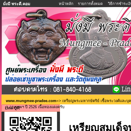
หน้าหลัก
รายการทั้งหมด
วิธีการชำระเง
มั่งมี พระดี.คอม
www.mungmee-pradee.com
=>
เหรียญพระมหากษัตริย์ เชื้อพระวงศ์และบ
จ.กรุงเทพฯ ปี 2526 เนื้อทองแดงครับ
Line QR
เหรียญสมเด็จพ