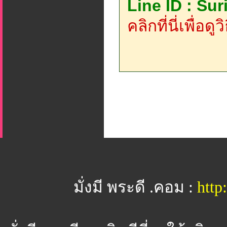
Line ID : Su
คลิกที่นี่เพื่อด
มั่งมี พระดี .คอม :
htt