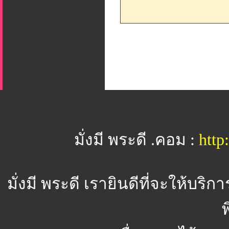
มั่งมี พระดี .คอม :
htt
มั่งมี พระดี
เรายินดีที่จะให้บริ
พ