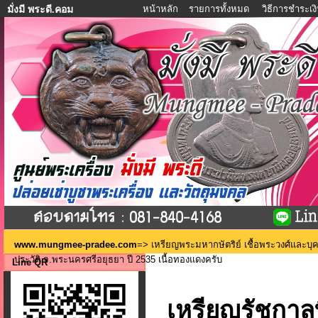
หน้าหลัก
รายการทั้งหมด
วิธีการชำระเง
มั่งมี พระดี.คอม
www.mungmee-pradee.com
=>
เหรียญพระมหากษัตริย์ เชื้อพระวงศ์และบ
ประวัติ จ.พระนครศรีอยุธยา ปี 2535 เนื้อทองแดงครับ
Line QR
เหรียญรัชกาลท