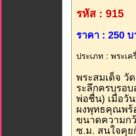
รหัส : 915
ราคา : 250 บ
ประเภท : พระเครื
พระสมเด็จ วัดถ
ระลึกครบรอบอา
พ่อชื่น) เมื่อว
ผงพุทธคุณพร้
ขนาดความกว้า
ซ.ม. สนใจคุยกั