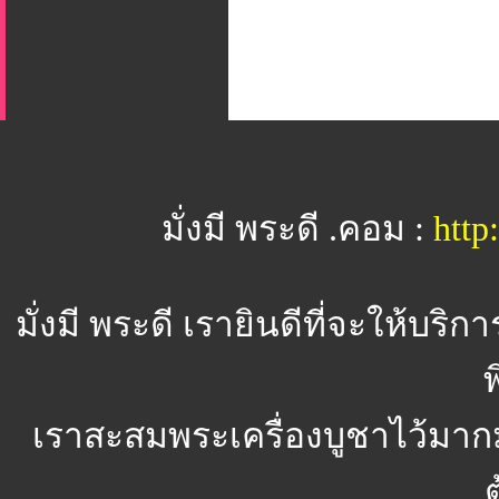
มั่งมี พระดี .คอม :
htt
มั่งมี พระดี
เรายินดีที่จะให้บริ
พ
เราสะสมพระเครื่องบูชาไว้มาก