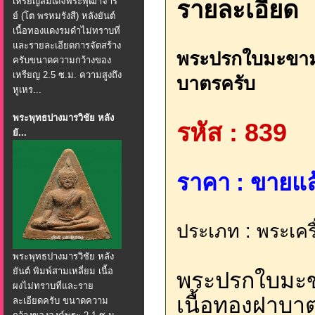
เหรียญสมเด็จพระพุฒาจาร
รายละเอียด
ย์ (โต พรหมรังสี) หลังยันต์
เนื้อทองแดงรมดำไม่ทราบที่
และรายละเอียดการจัดสร้าง
พระปรกใบมะขามหล
ครับขนาดความกว้างของ
เหรียญ 2.5 ซ.ม. ความสูงถึง
บาตรครับ
หูเหร...
พระพุทธปางมารวิชัย หลัง
รหัส : 839
ยั...
ราคา : ขายแล้
ประเภท : พระเครื
พระพุทธปางมารวิชัย หลัง
ยันต์ พิมพ์สามเหลี่ยม เนื้อ
พระปรกใบมะขา
ผงไม่ทราบที่และราย
เนื้อทองฝาบา
ละเอียดครับ ขนาดความ