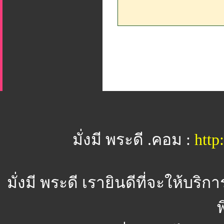
มั่งมี พระดี .คอม :
htt
มั่งมี พระดี
เรายินดีที่จะให้บริ
พ