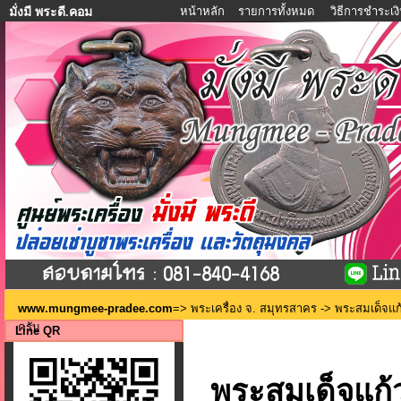
หน้าหลัก
รายการทั้งหมด
วิธีการชำระเง
มั่งมี พระดี.คอม
www.mungmee-pradee.com
=>
พระเครื่อง จ. สมุทรสาคร
-> พระสมเด็จแก้ว
ครับ
Line QR
พระสมเด็จแก้ว