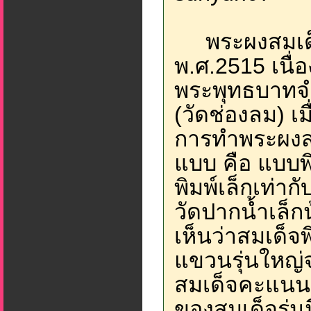
พระผงสมเด็จแก้
พ.ศ.2515 เนื
พระพุทธบาทจ
(วัดช่องลม) เ
การทำพระผงสมเด
แบบ คือ แบบพ
พิมพ์เล็กเท่า
วัดปากน้ำเล็ก
เห็นว่าสมเด็จ
แขวนรุ่นใหญ่
สมเด็จคะแนนข
ของสมเด็จรุ่นน