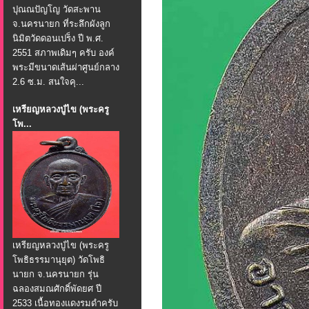
ปุณณปัญโญ วัดสะพาน
จ.นครนายก ที่ระลึกผังลูก
นิมิตวัดดอนเปร็ง ปี พ.ศ.
2551 สภาพเดิมๆ ครับ องค์
พระมีขนาดเส้นผ่าศูนย์กลาง
2.6 ซ.ม. สนใจคุ...
เหรียญหลวงปู่ไข (พระครู
โพ...
เหรียญหลวงปู่ไข (พระครู
โพธิธรรมานุยุต) วัดโพธิ
นายก จ.นครนายก รุ่น
ฉลองสมณศักดิ์พัดยศ ปี
2533 เนื้อทองแดงรมดำครับ