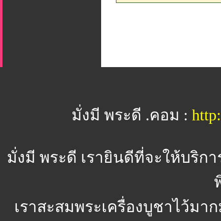
มั่งมี พระดี .คอม :
htt
มั่งมี พระดี
เรายินดีที่จะให้บริ
พ
เราสะสมพระเครื่องบูชาไว้มาก