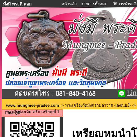
หน้าหลัก
รายการทั้งหมด
วิธีการชำระเง
มั่งมี พระดี.คอม
www.mungmee-pradee.com
=>
พระเครื่องวัดมังกรกมลาวาส -เล่งเน่ยยี่-
-> 
ทองมีกล่องเดิม ครับ เหรียญที่ 1
Line QR
เหรียญหมูนำโ