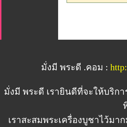
มั่งมี พระดี .คอม :
htt
มั่งมี พระดี
เรายินดีที่จะให้บริ
พ
เราสะสมพระเครื่องบูชาไว้มาก