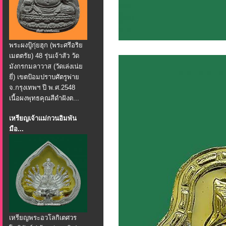
พระผงปู้กุ่ยฮุก (พระศรีอริย
เมตตรัย) 48 รุ่นเจ้าสัว วัด
มังกรกมลาวาส (วัดเล่งเน่ย
ยี่) เขตป้อมปราบศัตรูพ่าย
จ.กรุงเทพฯ ปี พ.ศ.2548
เนื้อผงพุทธคุณสีดำฝังต...
เหรียญเจ้าแม่กวนอิมพัน
มือ...
เหรียญพระอวโลกิเตศวร