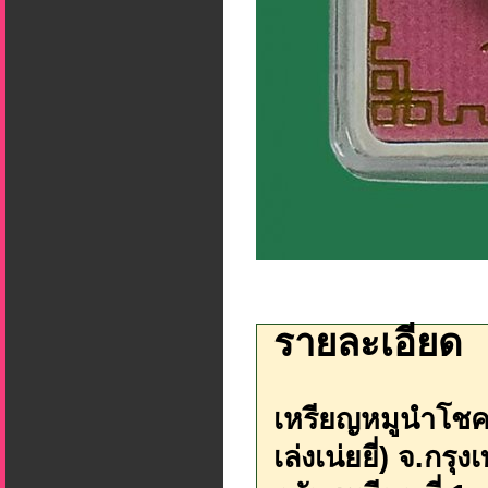
รายละเอียด
เหรียญหมูนำโชคห
เล่งเน่ยยี่) จ.กร